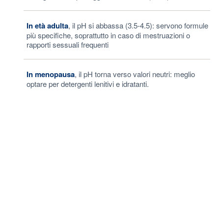
In età adulta
, il pH si abbassa (3.5-4.5): servono formule
più specifiche, soprattutto in caso di mestruazioni o
rapporti sessuali frequenti
In menopausa
, il pH torna verso valori neutri: meglio
optare per detergenti lenitivi e idratanti.
In gravidanza
, l’igiene intima è fondamentale: la scelta
deve ricadere su prodotti con pH acido, ma molto delicati.
Anche per l’uomo
, la detersione intima quotidiana è
essenziale, e deve essere fatta con un prodotto
specifico, non aggressivo.